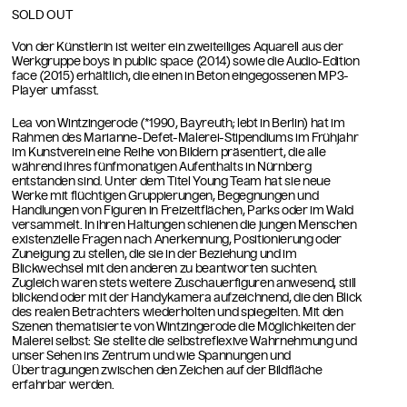
SOLD OUT
Von der Künstlerin ist weiter ein zweiteiliges Aquarell aus der
Werkgruppe boys in public space (2014) sowie die Audio-Edition
face (2015) erhältlich, die einen in Beton eingegossenen MP3-
Player umfasst.
Lea von Wintzingerode (*1990, Bayreuth; lebt in Berlin) hat im
Rahmen des Marianne-Defet-Malerei-Stipendiums im Frühjahr
im Kunstverein eine Reihe von Bildern präsentiert, die alle
während ihres fünfmonatigen Aufenthalts in Nürnberg
entstanden sind. Unter dem Titel Young Team hat sie neue
Werke mit flüchtigen Gruppierungen, Begegnungen und
Handlungen von Figuren in Freizeitflächen, Parks oder im Wald
versammelt. In ihren Haltungen schienen die jungen Menschen
existenzielle Fragen nach Anerkennung, Positionierung oder
Zuneigung zu stellen, die sie in der Beziehung und im
Blickwechsel mit den anderen zu beantworten suchten.
Zugleich waren stets weitere Zuschauerfiguren anwesend, still
blickend oder mit der Handykamera aufzeichnend, die den Blick
des realen Betrachters wiederholten und spiegelten. Mit den
Szenen thematisierte von Wintzingerode die Möglichkeiten der
Malerei selbst: Sie stellte die selbstreflexive Wahrnehmung und
unser Sehen ins Zentrum und wie Spannungen und
Übertragungen zwischen den Zeichen auf der Bildfläche
erfahrbar werden.