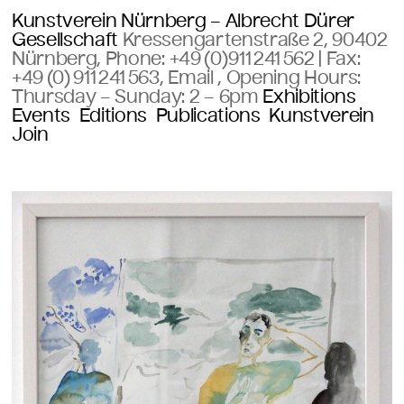
Kunstverein Nürnberg – Albrecht Dürer
Gesellschaft
Kressengartenstraße 2, 90402
Nürnberg, Phone:
+49 (0)911 241 562
| Fax:
+49 (0) 911 241 563
,
Email
, Opening Hours:
Thursday – Sunday:
2 – 6pm
Exhibitions
Events
Editions
Publications
Kunstverein
Join