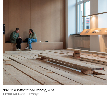
"Bar 3", Kunstverein Nürnberg, 2025
Photo: © Lukas Pürmayr