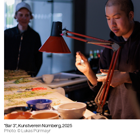
"Bar 3", Kunstverein Nürnberg, 2025
Photo: © Lukas Pürmayr