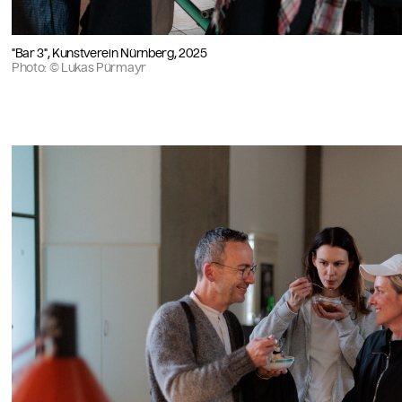
"Bar 3", Kunstverein Nürnberg, 2025
Photo: © Lukas Pürmayr