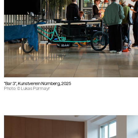
"Bar 3", Kunstverein Nürnberg, 2025
Photo: © Lukas Pürmayr