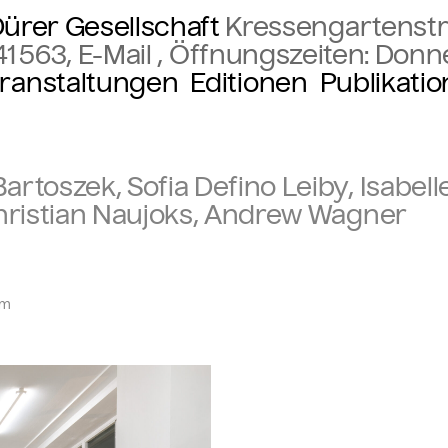
ürer Gesellschaft
Kressengartenstr
41 563
,
E-Mail
, Öffnungszeiten: Donn
ranstaltungen
Editionen
Publikati
toszek, Sofia Defino Leiby, Isabelle
Christian Naujoks, Andrew Wagner
pm