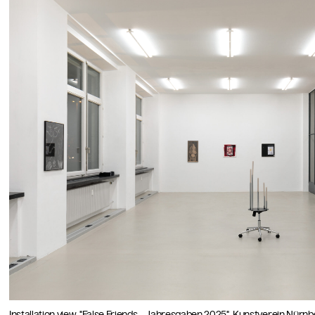
Installation view, "False Friends - Jahresgaben 2025", Kunstverein Nürn