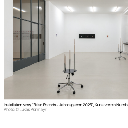
Installation view, "False Friends - Jahresgaben 2025", Kunstverein Nürn
Photo: © Lukas Pürmayr