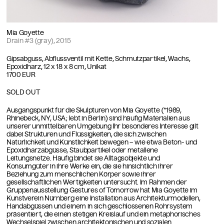
Mia Goyette
Drain #3 (gray), 2015
Gipsabguss, Abflussventil mit Kette, Schmutzpartikel, Wachs,
Epoxidharz, 12 x 18 x 8 cm, Unikat
1700 EUR
SOLD OUT
Ausgangspunkt für die Skulpturen von Mia Goyette (*1989,
Rhinebeck, NY, USA; lebt in Berlin) sind häufig Materialien aus
unserer unmittelbaren Umgebung Ihr besonderes Interesse gilt
dabei Strukturen und Flüssigkeiten, die sich zwischen
Natürlichkeit und Künstlichkeit bewegen – wie etwa Beton- und
Epoxidharzabgüsse, Staubpartikel oder metallene
Leitungsnetze. Häufig bindet sie Alltagsobjekte und
Konsumgüter in ihre Werke ein, die sie hinsichtlich ihrer
Beziehung zum menschlichen Körper sowie ihrer
gesellschaftlichen Wertigkeiten untersucht. Im Rahmen der
Gruppenausstellung Gestures of Tomorrow hat Mia Goyette im
Kunstverein Nürnberg eine Installation aus Architekturmodellen,
Handabgüssen und einem in sich geschlossenen Rohrsystem
präsentiert, die einen stetigen Kreislauf und ein metaphorisches
Wechselspiel zwischen architektonischen und sozialen