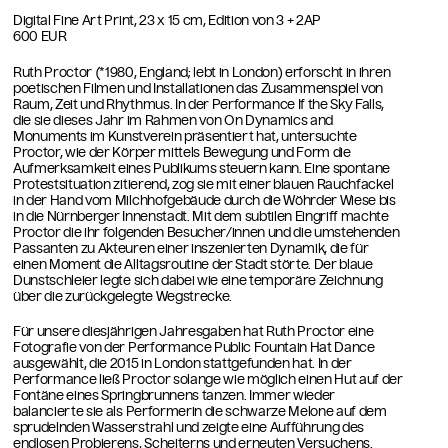
Digital Fine Art Print, 23 x 15 cm, Edition von 3 + 2AP
600 EUR
Ruth Proctor (*1980, England; lebt in London) erforscht in ihren
poetischen Filmen und Installationen das Zusammenspiel von
Raum, Zeit und Rhythmus. In der Performance If the Sky Falls,
die sie dieses Jahr im Rahmen von On Dynamics and
Monuments im Kunstverein präsentiert hat, untersuchte
Proctor, wie der Körper mittels Bewegung und Form die
Aufmerksamkeit eines Publikums steuern kann. Eine spontane
Protestsituation zitierend, zog sie mit einer blauen Rauchfackel
in der Hand vom Milchhofgebäude durch die Wöhrder Wiese bis
in die Nürnberger Innenstadt. Mit dem subtilen Eingriff machte
Proctor die ihr folgenden Besucher/innen und die umstehenden
Passanten zu Akteuren einer inszenierten Dynamik, die für
einen Moment die Alltagsroutine der Stadt störte. Der blaue
Dunstschleier legte sich dabei wie eine temporäre Zeichnung
über die zurückgelegte Wegstrecke.
Für unsere diesjährigen Jahresgaben hat Ruth Proctor eine
Fotografie von der Performance Public Fountain Hat Dance
ausgewählt, die 2015 in London stattgefunden hat. In der
Performance ließ Proctor solange wie möglich einen Hut auf der
Fontäne eines Springbrunnens tanzen. Immer wieder
balancierte sie als Performerin die schwarze Melone auf dem
sprudelnden Wasserstrahl und zeigte eine Aufführung des
endlosen Probierens, Scheiterns und erneuten Versuchens.